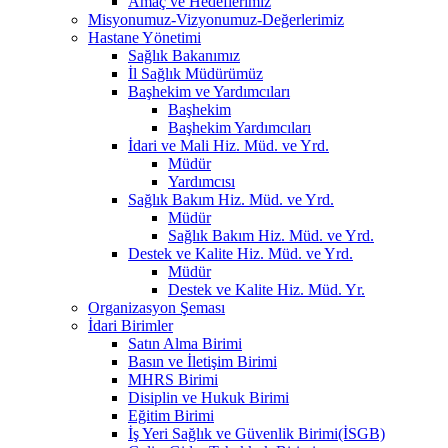
Amaç ve Hedeflerimiz
Misyonumuz-Vizyonumuz-Değerlerimiz
Hastane Yönetimi
Sağlık Bakanımız
İl Sağlık Müdürümüz
Başhekim ve Yardımcıları
Başhekim
Başhekim Yardımcıları
İdari ve Mali Hiz. Müd. ve Yrd.
Müdür
Yardımcısı
Sağlık Bakım Hiz. Müd. ve Yrd.
Müdür
Sağlık Bakım Hiz. Müd. ve Yrd.
Destek ve Kalite Hiz. Müd. ve Yrd.
Müdür
Destek ve Kalite Hiz. Müd. Yr.
Organizasyon Şeması
İdari Birimler
Satın Alma Birimi
Basın ve İletişim Birimi
MHRS Birimi
Disiplin ve Hukuk Birimi
Eğitim Birimi
İş Yeri Sağlık ve Güvenlik Birimi(İSGB)