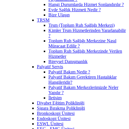
Hangi Durumlarda Hizmet Sonlandırılır ?
Evde Sağlık Hizmeti Nedir ?
Bize Ulaşın
TRSM
Trsm (Toplum Ruh Sağlığı Merkezi)
Kimler Trsm Hizmetlerinden Yararlanabilir
?
Toplum Ruh Sağlığı Merkezine Nasıl
Müracaat Edilir ?
Toplum Ruh Sağlığı Merkezinde Verilen
Hizmetler
Bireysel Danışmanlık
Palyatif Servis
Palyatif Bakım Nedir ?
Palyatif Bakım Gerektiren Hastalıklar
Hangileridir?
Palyatif Bakım Merkezlerimizde Neler
Yapılır ?
İletişim
Diyabet Eğitim Polikliniği
Sigara Bırakma Polikliniği
Bronkoskopi Ünitesi
Endoskopi Ünitesi
ESWL Ünitesi
EEG - EMG Ünitesi