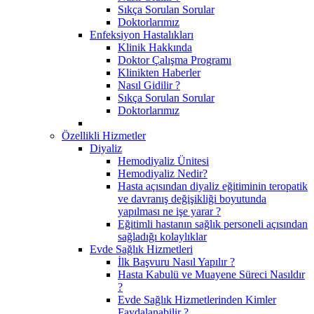
Sıkça Sorulan Sorular
Doktorlarımız
Enfeksiyon Hastalıkları
Klinik Hakkında
Doktor Çalışma Programı
Klinikten Haberler
Nasıl Gidilir ?
Sıkça Sorulan Sorular
Doktorlarımız
Özellikli Hizmetler
Diyaliz
Hemodiyaliz Ünitesi
Hemodiyaliz Nedir?
Hasta açısından diyaliz eğitiminin teropatik
ve davranış değişikliği boyutunda
yapılması ne işe yarar ?
Eğitimli hastanın sağlık personeli açısından
sağladığı kolaylıklar
Evde Sağlık Hizmetleri
İlk Başvuru Nasıl Yapılır ?
Hasta Kabulü ve Muayene Süreci Nasıldır
?
Evde Sağlık Hizmetlerinden Kimler
Faydalanabilir ?