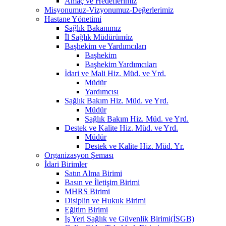
Amaç ve Hedeflerimiz
Misyonumuz-Vizyonumuz-Değerlerimiz
Hastane Yönetimi
Sağlık Bakanımız
İl Sağlık Müdürümüz
Başhekim ve Yardımcıları
Başhekim
Başhekim Yardımcıları
İdari ve Mali Hiz. Müd. ve Yrd.
Müdür
Yardımcısı
Sağlık Bakım Hiz. Müd. ve Yrd.
Müdür
Sağlık Bakım Hiz. Müd. ve Yrd.
Destek ve Kalite Hiz. Müd. ve Yrd.
Müdür
Destek ve Kalite Hiz. Müd. Yr.
Organizasyon Şeması
İdari Birimler
Satın Alma Birimi
Basın ve İletişim Birimi
MHRS Birimi
Disiplin ve Hukuk Birimi
Eğitim Birimi
İş Yeri Sağlık ve Güvenlik Birimi(İSGB)