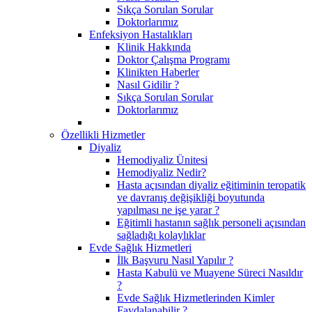
Sıkça Sorulan Sorular
Doktorlarımız
Enfeksiyon Hastalıkları
Klinik Hakkında
Doktor Çalışma Programı
Klinikten Haberler
Nasıl Gidilir ?
Sıkça Sorulan Sorular
Doktorlarımız
Özellikli Hizmetler
Diyaliz
Hemodiyaliz Ünitesi
Hemodiyaliz Nedir?
Hasta açısından diyaliz eğitiminin teropatik
ve davranış değişikliği boyutunda
yapılması ne işe yarar ?
Eğitimli hastanın sağlık personeli açısından
sağladığı kolaylıklar
Evde Sağlık Hizmetleri
İlk Başvuru Nasıl Yapılır ?
Hasta Kabulü ve Muayene Süreci Nasıldır
?
Evde Sağlık Hizmetlerinden Kimler
Faydalanabilir ?