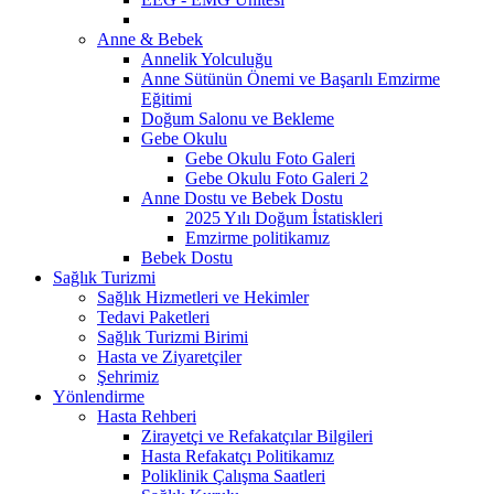
Anne & Bebek
Annelik Yolculuğu
Anne Sütünün Önemi ve Başarılı Emzirme
Eğitimi
Doğum Salonu ve Bekleme
Gebe Okulu
Gebe Okulu Foto Galeri
Gebe Okulu Foto Galeri 2
Anne Dostu ve Bebek Dostu
2025 Yılı Doğum İstatiskleri
Emzirme politikamız
Bebek Dostu
Sağlık Turizmi
Sağlık Hizmetleri ve Hekimler
Tedavi Paketleri
Sağlık Turizmi Birimi
Hasta ve Ziyaretçiler
Şehrimiz
Yönlendirme
Hasta Rehberi
Zirayetçi ve Refakatçılar Bilgileri
Hasta Refakatçı Politikamız
Poliklinik Çalışma Saatleri