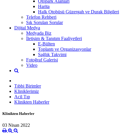
Otopark Alanları
Harita
Halk Otobüsü Güzergah ve Durak Bilgileri
Telefon Rehberi
Sık Sorulan Sorular
Dijital Medya
Medyada Biz
İletişim & Tanıtım Faaliyetleri
E-Bülten
Toplantı ve Organizasyonlar
Sağlık Takvimi
Fotoğraf Galerisi
Video
Tıbbi Birimler
Kliniklerimiz
Acil Tıp
Klinikten Haberler
Klinikten Haberler
03 Nisan 2022