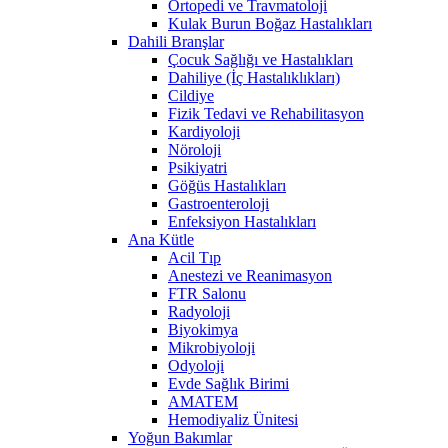
Ortopedi ve Travmatoloji
Kulak Burun Boğaz Hastalıkları
Dahili Branşlar
Çocuk Sağlığı ve Hastalıkları
Dahiliye (İç Hastalıklıkları)
Cildiye
Fizik Tedavi ve Rehabilitasyon
Kardiyoloji
Nöroloji
Psikiyatri
Göğüs Hastalıkları
Gastroenteroloji
Enfeksiyon Hastalıkları
Ana Kütle
Acil Tıp
Anestezi ve Reanimasyon
FTR Salonu
Radyoloji
Biyokimya
Mikrobiyoloji
Odyoloji
Evde Sağlık Birimi
AMATEM
Hemodiyaliz Ünitesi
Yoğun Bakımlar