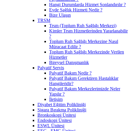
Hangi Durumlarda Hizmet Sonlandırılır ?
Evde Sağlık Hizmeti Nedir ?
Bize Ulaşın
TRSM
Trsm (Toplum Ruh Sağlığı Merkezi)
Kimler Trsm Hizmetlerinden Yararlanabilir
?
Toplum Ruh Sağlığı Merkezine Nasıl
Müracaat Edilir ?
Toplum Ruh Sağlığı Merkezinde Verilen
Hizmetler
Bireysel Danışmanlık
Palyatif Servis
Palyatif Bakım Nedir ?
Palyatif Bakım Gerektiren Hastalıklar
Hangileridir?
Palyatif Bakım Merkezlerimizde Neler
Yapılır ?
İletişim
Diyabet Eğitim Polikliniği
Sigara Bırakma Polikliniği
Bronkoskopi Ünitesi
Endoskopi Ünitesi
ESWL Ünitesi
EEG - EMG Ünitesi