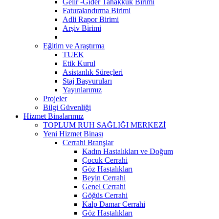
Gelir -Gider Tahakkuk Birimi
Faturalandırma Birimi
Adli Rapor Birimi
Arşiv Birimi
Eğitim ve Araştırma
TUEK
Etik Kurul
Asistanlık Süreçleri
Staj Başvuruları
Yayınlarımız
Projeler
Bilgi Güvenliği
Hizmet Binalarımız
TOPLUM RUH SAĞLIĞI MERKEZİ
Yeni Hizmet Binası
Cerrahi Branşlar
Kadın Hastalıkları ve Doğum
Çocuk Cerrahi
Göz Hastalıkları
Beyin Cerrahi
Genel Cerrahi
Göğüs Cerrahi
Kalp Damar Cerrahi
Göz Hastalıkları