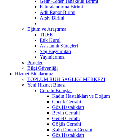
Gelir -Gider Tahakkuk Birimi
Faturalandırma Birimi
Adli Rapor Birimi
Arşiv Birimi
Eğitim ve Araştırma
TUEK
Etik Kurul
Asistanlık Süreçleri
Staj Başvuruları
Yayınlarımız
Projeler
Bilgi Güvenliği
Hizmet Binalarımız
TOPLUM RUH SAĞLIĞI MERKEZİ
Yeni Hizmet Binası
Cerrahi Branşlar
Kadın Hastalıkları ve Doğum
Çocuk Cerrahi
Göz Hastalıkları
Beyin Cerrahi
Genel Cerrahi
Göğüs Cerrahi
Kalp Damar Cerrahi
Göz Hastalıkları