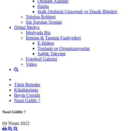
Otopark Alanları
Harita
Halk Otobüsü Güzergah ve Durak Bilgileri
Telefon Rehberi
Sık Sorulan Sorular
Dijital Medya
Medyada Biz
İletişim & Tanıtım Faaliyetleri
E-Bülten
Toplantı ve Organizasyonlar
Sağlık Takvimi
Fotoğraf Galerisi
Video
Tıbbi Birimler
Kliniklerimiz
Beyin Cerrahi
Nasıl Gidilir ?
Nasıl Gidilir ?
04 Nisan 2022