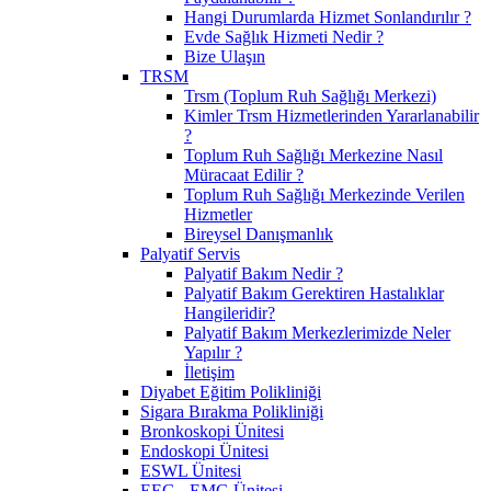
Hangi Durumlarda Hizmet Sonlandırılır ?
Evde Sağlık Hizmeti Nedir ?
Bize Ulaşın
TRSM
Trsm (Toplum Ruh Sağlığı Merkezi)
Kimler Trsm Hizmetlerinden Yararlanabilir
?
Toplum Ruh Sağlığı Merkezine Nasıl
Müracaat Edilir ?
Toplum Ruh Sağlığı Merkezinde Verilen
Hizmetler
Bireysel Danışmanlık
Palyatif Servis
Palyatif Bakım Nedir ?
Palyatif Bakım Gerektiren Hastalıklar
Hangileridir?
Palyatif Bakım Merkezlerimizde Neler
Yapılır ?
İletişim
Diyabet Eğitim Polikliniği
Sigara Bırakma Polikliniği
Bronkoskopi Ünitesi
Endoskopi Ünitesi
ESWL Ünitesi
EEG - EMG Ünitesi