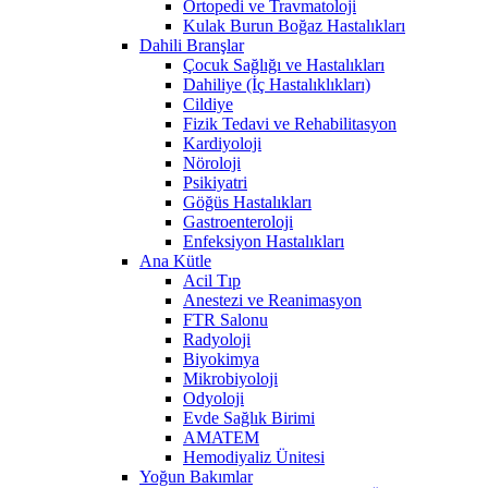
Ortopedi ve Travmatoloji
Kulak Burun Boğaz Hastalıkları
Dahili Branşlar
Çocuk Sağlığı ve Hastalıkları
Dahiliye (İç Hastalıklıkları)
Cildiye
Fizik Tedavi ve Rehabilitasyon
Kardiyoloji
Nöroloji
Psikiyatri
Göğüs Hastalıkları
Gastroenteroloji
Enfeksiyon Hastalıkları
Ana Kütle
Acil Tıp
Anestezi ve Reanimasyon
FTR Salonu
Radyoloji
Biyokimya
Mikrobiyoloji
Odyoloji
Evde Sağlık Birimi
AMATEM
Hemodiyaliz Ünitesi
Yoğun Bakımlar