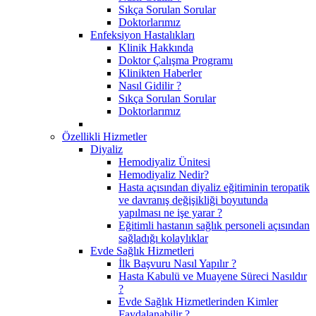
Sıkça Sorulan Sorular
Doktorlarımız
Enfeksiyon Hastalıkları
Klinik Hakkında
Doktor Çalışma Programı
Klinikten Haberler
Nasıl Gidilir ?
Sıkça Sorulan Sorular
Doktorlarımız
Özellikli Hizmetler
Diyaliz
Hemodiyaliz Ünitesi
Hemodiyaliz Nedir?
Hasta açısından diyaliz eğitiminin teropatik
ve davranış değişikliği boyutunda
yapılması ne işe yarar ?
Eğitimli hastanın sağlık personeli açısından
sağladığı kolaylıklar
Evde Sağlık Hizmetleri
İlk Başvuru Nasıl Yapılır ?
Hasta Kabulü ve Muayene Süreci Nasıldır
?
Evde Sağlık Hizmetlerinden Kimler
Faydalanabilir ?