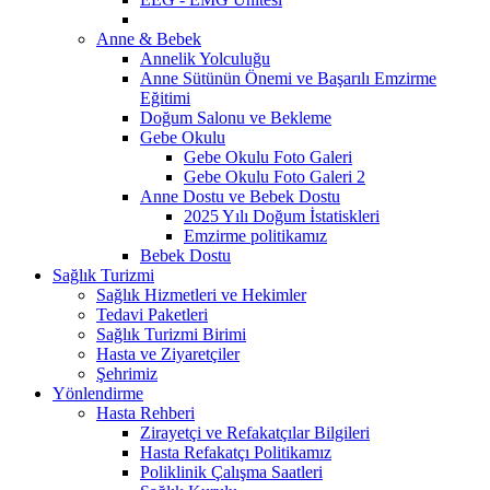
Anne & Bebek
Annelik Yolculuğu
Anne Sütünün Önemi ve Başarılı Emzirme
Eğitimi
Doğum Salonu ve Bekleme
Gebe Okulu
Gebe Okulu Foto Galeri
Gebe Okulu Foto Galeri 2
Anne Dostu ve Bebek Dostu
2025 Yılı Doğum İstatiskleri
Emzirme politikamız
Bebek Dostu
Sağlık Turizmi
Sağlık Hizmetleri ve Hekimler
Tedavi Paketleri
Sağlık Turizmi Birimi
Hasta ve Ziyaretçiler
Şehrimiz
Yönlendirme
Hasta Rehberi
Zirayetçi ve Refakatçılar Bilgileri
Hasta Refakatçı Politikamız
Poliklinik Çalışma Saatleri