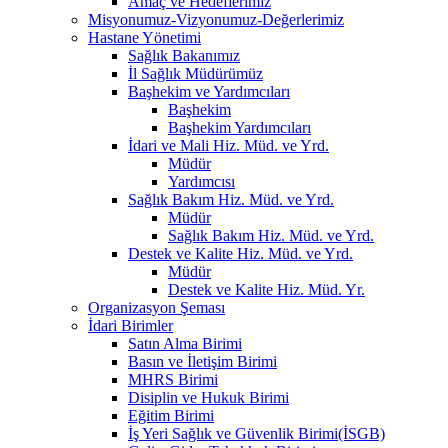
Amaç ve Hedeflerimiz
Misyonumuz-Vizyonumuz-Değerlerimiz
Hastane Yönetimi
Sağlık Bakanımız
İl Sağlık Müdürümüz
Başhekim ve Yardımcıları
Başhekim
Başhekim Yardımcıları
İdari ve Mali Hiz. Müd. ve Yrd.
Müdür
Yardımcısı
Sağlık Bakım Hiz. Müd. ve Yrd.
Müdür
Sağlık Bakım Hiz. Müd. ve Yrd.
Destek ve Kalite Hiz. Müd. ve Yrd.
Müdür
Destek ve Kalite Hiz. Müd. Yr.
Organizasyon Şeması
İdari Birimler
Satın Alma Birimi
Basın ve İletişim Birimi
MHRS Birimi
Disiplin ve Hukuk Birimi
Eğitim Birimi
İş Yeri Sağlık ve Güvenlik Birimi(İSGB)