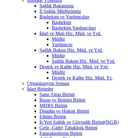
Hastane Yönetimi
Sağlık Bakanımız
İl Sağlık Müdürümüz
Başhekim ve Yardımcıları
Başhekim
Başhekim Yardımcıları
İdari ve Mali Hiz. Müd. ve Yrd.
Müdür
Yardımcısı
Sağlık Bakım Hiz. Müd. ve Yrd.
Müdür
Sağlık Bakım Hiz. Müd. ve Yrd.
Destek ve Kalite Hiz. Müd. ve Yrd.
Müdür
Destek ve Kalite Hiz. Müd. Yr.
Organizasyon Şeması
İdari Birimler
Satın Alma Birimi
Basın ve İletişim Birimi
MHRS Birimi
Disiplin ve Hukuk Birimi
Eğitim Birimi
İş Yeri Sağlık ve Güvenlik Birimi(İSGB)
Gelir -Gider Tahakkuk Birimi
Faturalandırma Birimi