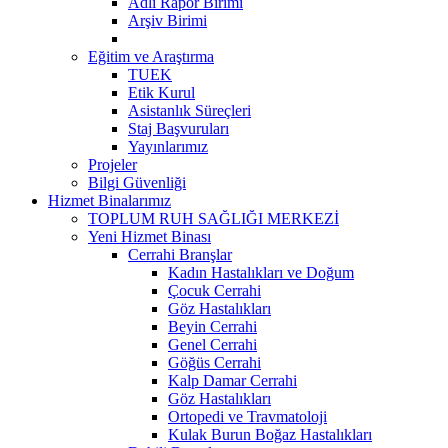
Adli Rapor Birimi
Arşiv Birimi
Eğitim ve Araştırma
TUEK
Etik Kurul
Asistanlık Süreçleri
Staj Başvuruları
Yayınlarımız
Projeler
Bilgi Güvenliği
Hizmet Binalarımız
TOPLUM RUH SAĞLIĞI MERKEZİ
Yeni Hizmet Binası
Cerrahi Branşlar
Kadın Hastalıkları ve Doğum
Çocuk Cerrahi
Göz Hastalıkları
Beyin Cerrahi
Genel Cerrahi
Göğüs Cerrahi
Kalp Damar Cerrahi
Göz Hastalıkları
Ortopedi ve Travmatoloji
Kulak Burun Boğaz Hastalıkları