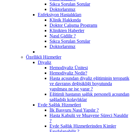
Sıkça Sorulan Sorular
Doktorlarımız
Enfeksiyon Hastalıkları
Klinik Hakkında
Doktor Çalışma Programı
Klinikten Haberler
Nasıl Gidilir ?
Sıkça Sorulan Sorular
Doktorlarımız
Özellikli Hizmetler
Diyaliz
Hemodiyaliz Ünitesi
Hemodiyaliz Nedir?
Hasta açısından diyaliz eğitiminin teropatik
ve davranış değişikliği boyutunda
yapılması ne işe yarar ?
Eğitimli hastanın sağlık personeli açısından
sağladığı kolaylıklar
Evde Sağlık Hizmetleri
İlk Başvuru Nasıl Yapılır ?
Hasta Kabulü ve Muayene Süreci Nasıldır
?
Evde Sağlık Hizmetlerinden Kimler
Faydalanabilir ?