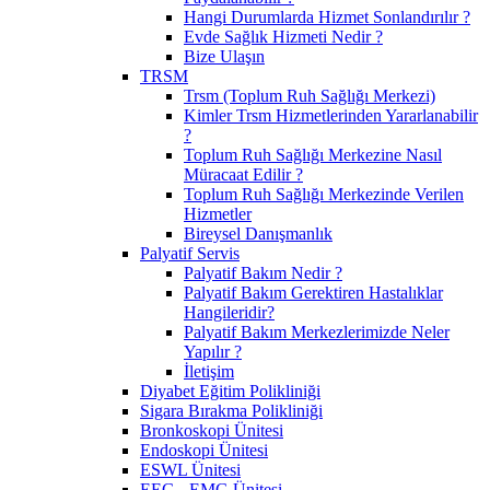
Hangi Durumlarda Hizmet Sonlandırılır ?
Evde Sağlık Hizmeti Nedir ?
Bize Ulaşın
TRSM
Trsm (Toplum Ruh Sağlığı Merkezi)
Kimler Trsm Hizmetlerinden Yararlanabilir
?
Toplum Ruh Sağlığı Merkezine Nasıl
Müracaat Edilir ?
Toplum Ruh Sağlığı Merkezinde Verilen
Hizmetler
Bireysel Danışmanlık
Palyatif Servis
Palyatif Bakım Nedir ?
Palyatif Bakım Gerektiren Hastalıklar
Hangileridir?
Palyatif Bakım Merkezlerimizde Neler
Yapılır ?
İletişim
Diyabet Eğitim Polikliniği
Sigara Bırakma Polikliniği
Bronkoskopi Ünitesi
Endoskopi Ünitesi
ESWL Ünitesi
EEG - EMG Ünitesi