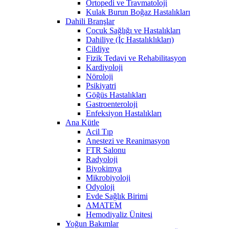
Ortopedi ve Travmatoloji
Kulak Burun Boğaz Hastalıkları
Dahili Branşlar
Çocuk Sağlığı ve Hastalıkları
Dahiliye (İç Hastalıklıkları)
Cildiye
Fizik Tedavi ve Rehabilitasyon
Kardiyoloji
Nöroloji
Psikiyatri
Göğüs Hastalıkları
Gastroenteroloji
Enfeksiyon Hastalıkları
Ana Kütle
Acil Tıp
Anestezi ve Reanimasyon
FTR Salonu
Radyoloji
Biyokimya
Mikrobiyoloji
Odyoloji
Evde Sağlık Birimi
AMATEM
Hemodiyaliz Ünitesi
Yoğun Bakımlar