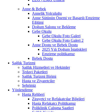
Anne & Bebek
Annelik Yolculuğu
Anne Sütünün Önemi ve Başarılı Emzirme
Eğitimi
Doğum Salonu ve Bekleme
Gebe Okulu
Gebe Okulu Foto Galeri
Gebe Okulu Foto Galeri 2
Anne Dostu ve Bebek Dostu
2025 Yılı Doğum İstatiskleri
Emzirme politikamız
Bebek Dostu
Sağlık Turizmi
Sağlık Hizmetleri ve Hekimler
Tedavi Paketleri
Sağlık Turizmi Birimi
Hasta ve Ziyaretçiler
Şehrimiz
Yönlendirme
Hasta Rehberi
Zirayetçi ve Refakatçılar Bilgileri
Hasta Refakatçı Politikamız
Poliklinik Çalışma Saatleri