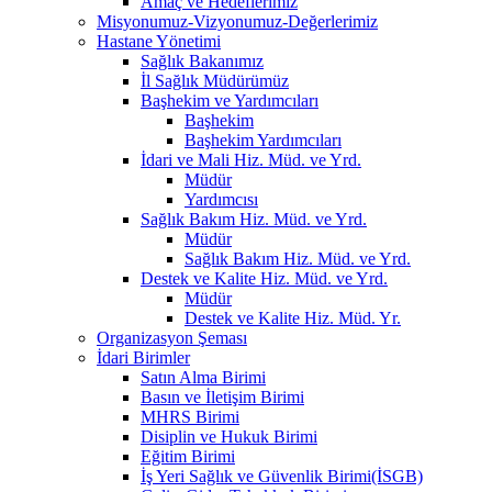
Amaç ve Hedeflerimiz
Misyonumuz-Vizyonumuz-Değerlerimiz
Hastane Yönetimi
Sağlık Bakanımız
İl Sağlık Müdürümüz
Başhekim ve Yardımcıları
Başhekim
Başhekim Yardımcıları
İdari ve Mali Hiz. Müd. ve Yrd.
Müdür
Yardımcısı
Sağlık Bakım Hiz. Müd. ve Yrd.
Müdür
Sağlık Bakım Hiz. Müd. ve Yrd.
Destek ve Kalite Hiz. Müd. ve Yrd.
Müdür
Destek ve Kalite Hiz. Müd. Yr.
Organizasyon Şeması
İdari Birimler
Satın Alma Birimi
Basın ve İletişim Birimi
MHRS Birimi
Disiplin ve Hukuk Birimi
Eğitim Birimi
İş Yeri Sağlık ve Güvenlik Birimi(İSGB)