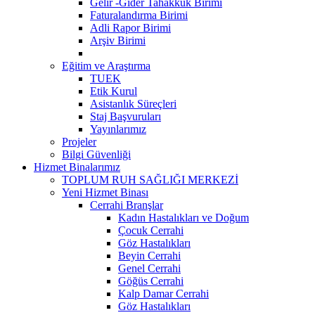
Gelir -Gider Tahakkuk Birimi
Faturalandırma Birimi
Adli Rapor Birimi
Arşiv Birimi
Eğitim ve Araştırma
TUEK
Etik Kurul
Asistanlık Süreçleri
Staj Başvuruları
Yayınlarımız
Projeler
Bilgi Güvenliği
Hizmet Binalarımız
TOPLUM RUH SAĞLIĞI MERKEZİ
Yeni Hizmet Binası
Cerrahi Branşlar
Kadın Hastalıkları ve Doğum
Çocuk Cerrahi
Göz Hastalıkları
Beyin Cerrahi
Genel Cerrahi
Göğüs Cerrahi
Kalp Damar Cerrahi
Göz Hastalıkları