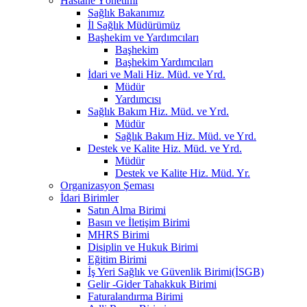
Hastane Yönetimi
Sağlık Bakanımız
İl Sağlık Müdürümüz
Başhekim ve Yardımcıları
Başhekim
Başhekim Yardımcıları
İdari ve Mali Hiz. Müd. ve Yrd.
Müdür
Yardımcısı
Sağlık Bakım Hiz. Müd. ve Yrd.
Müdür
Sağlık Bakım Hiz. Müd. ve Yrd.
Destek ve Kalite Hiz. Müd. ve Yrd.
Müdür
Destek ve Kalite Hiz. Müd. Yr.
Organizasyon Şeması
İdari Birimler
Satın Alma Birimi
Basın ve İletişim Birimi
MHRS Birimi
Disiplin ve Hukuk Birimi
Eğitim Birimi
İş Yeri Sağlık ve Güvenlik Birimi(İSGB)
Gelir -Gider Tahakkuk Birimi
Faturalandırma Birimi