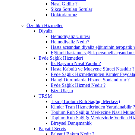
Nasıl Gidilir ?
Sıkça Sorulan Sorular
Doktorlarımız
Özellikli Hizmetler
Diyaliz
Hemodiyaliz Ünitesi
Hemodiyaliz Nedir?
Hasta açısından diyaliz eğitiminin teropatik 
Eğitimli hastanın sağlık personeli açısından 
Evde Sağlık Hizmetleri
İlk Başvuru Nasıl Yapılır ?
Hasta Kabulü ve Muayene Süreci Nasıldır ?
Evde Sağlık Hizmetlerinden Kimler Faydalan
Hangi Durumlarda Hizmet Sonlandırılır ?
Evde Sağlık Hizmeti Nedir ?
Bize Ulaşın
TRSM
Trsm (Toplum Ruh Sağlığı Merkezi)
Kimler Trsm Hizmetlerinden Yararlanabilir ?
Toplum Ruh Sağlığı Merkezine Nasıl Müraca
Toplum Ruh Sağlığı Merkezinde Verilen Hi
Bireysel Danışmanlık
Palyatif Servis
Palyatif Bakım Nedir ?