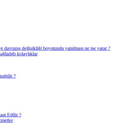
ve davranış değişikliği boyutunda yapılması ne işe yarar ?
sağladığı kolaylıklar
abilir ?
at Edilir ?
zmetler