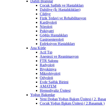
Dahili Branşlar
Çocuk Sağlığı ve Hastalıkları
Dahiliye (İç Hastalıklıkları)
Cildiye
Fizik Tedavi ve Rehabilitasyon
Kardiyoloji
Nöroloji
Psikiyatri
Göğüs Hastalıkları
Gastroenteroloji
Enfeksiyon Hastalıkları
Ana Kütle
Acil Tıp
Anestezi ve Reanimasyon
FTR Salonu
Radyoloji
Biyokimya
Mikrobiyoloji
Odyoloji
Evde Sağlık Birimi
AMATEM
Hemodiyaliz Ünitesi
Yoğun Bakımlar
Yeni Doğan Yoğun Bakım Ünitesi ( 2. Basa
Çocuk Yoğun Bakım Ünitesi ( 2.Basamak )