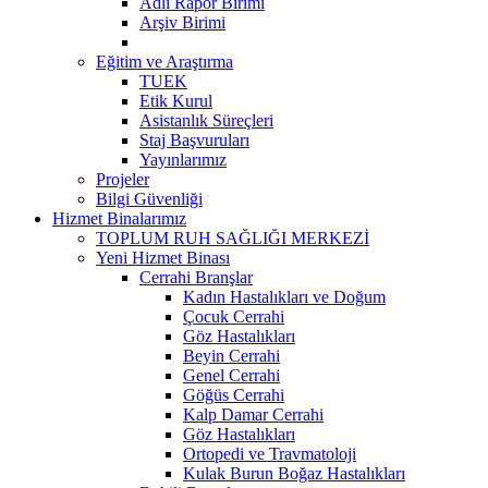
Adli Rapor Birimi
Arşiv Birimi
Eğitim ve Araştırma
TUEK
Etik Kurul
Asistanlık Süreçleri
Staj Başvuruları
Yayınlarımız
Projeler
Bilgi Güvenliği
Hizmet Binalarımız
TOPLUM RUH SAĞLIĞI MERKEZİ
Yeni Hizmet Binası
Cerrahi Branşlar
Kadın Hastalıkları ve Doğum
Çocuk Cerrahi
Göz Hastalıkları
Beyin Cerrahi
Genel Cerrahi
Göğüs Cerrahi
Kalp Damar Cerrahi
Göz Hastalıkları
Ortopedi ve Travmatoloji
Kulak Burun Boğaz Hastalıkları