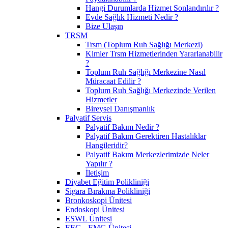
Hangi Durumlarda Hizmet Sonlandırılır ?
Evde Sağlık Hizmeti Nedir ?
Bize Ulaşın
TRSM
Trsm (Toplum Ruh Sağlığı Merkezi)
Kimler Trsm Hizmetlerinden Yararlanabilir
?
Toplum Ruh Sağlığı Merkezine Nasıl
Müracaat Edilir ?
Toplum Ruh Sağlığı Merkezinde Verilen
Hizmetler
Bireysel Danışmanlık
Palyatif Servis
Palyatif Bakım Nedir ?
Palyatif Bakım Gerektiren Hastalıklar
Hangileridir?
Palyatif Bakım Merkezlerimizde Neler
Yapılır ?
İletişim
Diyabet Eğitim Polikliniği
Sigara Bırakma Polikliniği
Bronkoskopi Ünitesi
Endoskopi Ünitesi
ESWL Ünitesi
EEG - EMG Ünitesi