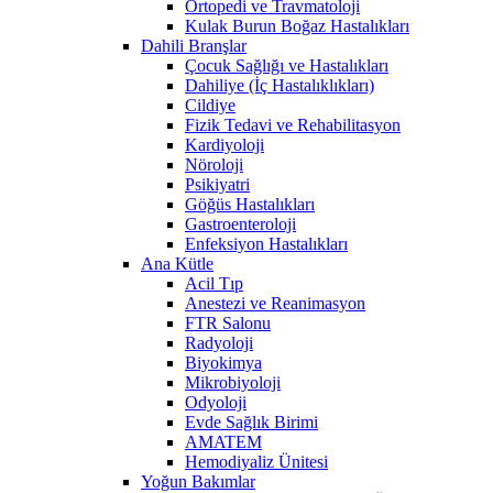
Ortopedi ve Travmatoloji
Kulak Burun Boğaz Hastalıkları
Dahili Branşlar
Çocuk Sağlığı ve Hastalıkları
Dahiliye (İç Hastalıklıkları)
Cildiye
Fizik Tedavi ve Rehabilitasyon
Kardiyoloji
Nöroloji
Psikiyatri
Göğüs Hastalıkları
Gastroenteroloji
Enfeksiyon Hastalıkları
Ana Kütle
Acil Tıp
Anestezi ve Reanimasyon
FTR Salonu
Radyoloji
Biyokimya
Mikrobiyoloji
Odyoloji
Evde Sağlık Birimi
AMATEM
Hemodiyaliz Ünitesi
Yoğun Bakımlar