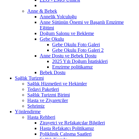
Anne & Bebek
Annelik Yolculuğu
Anne Sütünün Önemi ve Başarılı Emzirme
Eğitimi
Doğum Salonu ve Bekleme
Gebe Okulu
Gebe Okulu Foto Galeri
Gebe Okulu Foto Galeri 2
Anne Dostu ve Bebek Dostu
2025 Yılı Doğum İstatiskleri
Emzirme politikamız
Bebek Dostu
Sağlık Turizmi
Sağlık Hizmetleri ve Hekimler
Tedavi Paketleri
Sağlık Turizmi Birimi
Hasta ve Ziyaretçiler
Şehrimiz
Yönlendirme
Hasta Rehberi
Zirayetçi ve Refakatçılar Bilgileri
Hasta Refakatçı Politikamız
Poliklinik Çalışma Saatleri