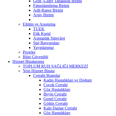
Gelir -Gider Tahakkuk Birimi
Faturalandırma Birimi
Adli Rapor Birimi
Arşiv Birimi
Eğitim ve Araştırma
TUEK
Etik Kurul
Asistanlık Süreçleri
Staj Başvuruları
Yayınlarımız
Projeler
Bilgi Güvenliği
Hizmet Binalarımız
TOPLUM RUH SAĞLIĞI MERKEZİ
Yeni Hizmet Binası
Cerrahi Branşlar
Kadın Hastalıkları ve Doğum
Çocuk Cerrahi
Göz Hastalıkları
Beyin Cerrahi
Genel Cerrahi
Göğüs Cerrahi
Kalp Damar Cerrahi
Göz Hastalıkları