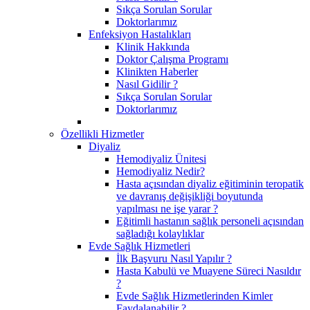
Sıkça Sorulan Sorular
Doktorlarımız
Enfeksiyon Hastalıkları
Klinik Hakkında
Doktor Çalışma Programı
Klinikten Haberler
Nasıl Gidilir ?
Sıkça Sorulan Sorular
Doktorlarımız
Özellikli Hizmetler
Diyaliz
Hemodiyaliz Ünitesi
Hemodiyaliz Nedir?
Hasta açısından diyaliz eğitiminin teropatik
ve davranış değişikliği boyutunda
yapılması ne işe yarar ?
Eğitimli hastanın sağlık personeli açısından
sağladığı kolaylıklar
Evde Sağlık Hizmetleri
İlk Başvuru Nasıl Yapılır ?
Hasta Kabulü ve Muayene Süreci Nasıldır
?
Evde Sağlık Hizmetlerinden Kimler
Faydalanabilir ?