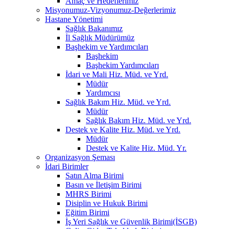
Amaç ve Hedeflerimiz
Misyonumuz-Vizyonumuz-Değerlerimiz
Hastane Yönetimi
Sağlık Bakanımız
İl Sağlık Müdürümüz
Başhekim ve Yardımcıları
Başhekim
Başhekim Yardımcıları
İdari ve Mali Hiz. Müd. ve Yrd.
Müdür
Yardımcısı
Sağlık Bakım Hiz. Müd. ve Yrd.
Müdür
Sağlık Bakım Hiz. Müd. ve Yrd.
Destek ve Kalite Hiz. Müd. ve Yrd.
Müdür
Destek ve Kalite Hiz. Müd. Yr.
Organizasyon Şeması
İdari Birimler
Satın Alma Birimi
Basın ve İletişim Birimi
MHRS Birimi
Disiplin ve Hukuk Birimi
Eğitim Birimi
İş Yeri Sağlık ve Güvenlik Birimi(İSGB)