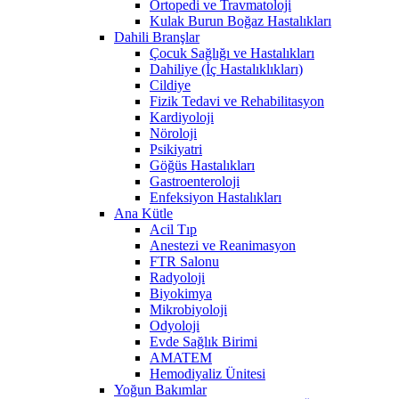
Ortopedi ve Travmatoloji
Kulak Burun Boğaz Hastalıkları
Dahili Branşlar
Çocuk Sağlığı ve Hastalıkları
Dahiliye (İç Hastalıklıkları)
Cildiye
Fizik Tedavi ve Rehabilitasyon
Kardiyoloji
Nöroloji
Psikiyatri
Göğüs Hastalıkları
Gastroenteroloji
Enfeksiyon Hastalıkları
Ana Kütle
Acil Tıp
Anestezi ve Reanimasyon
FTR Salonu
Radyoloji
Biyokimya
Mikrobiyoloji
Odyoloji
Evde Sağlık Birimi
AMATEM
Hemodiyaliz Ünitesi
Yoğun Bakımlar