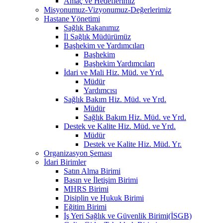
Amaç ve Hedeflerimiz
Misyonumuz-Vizyonumuz-Değerlerimiz
Hastane Yönetimi
Sağlık Bakanımız
İl Sağlık Müdürümüz
Başhekim ve Yardımcıları
Başhekim
Başhekim Yardımcıları
İdari ve Mali Hiz. Müd. ve Yrd.
Müdür
Yardımcısı
Sağlık Bakım Hiz. Müd. ve Yrd.
Müdür
Sağlık Bakım Hiz. Müd. ve Yrd.
Destek ve Kalite Hiz. Müd. ve Yrd.
Müdür
Destek ve Kalite Hiz. Müd. Yr.
Organizasyon Şeması
İdari Birimler
Satın Alma Birimi
Basın ve İletişim Birimi
MHRS Birimi
Disiplin ve Hukuk Birimi
Eğitim Birimi
İş Yeri Sağlık ve Güvenlik Birimi(İSGB)