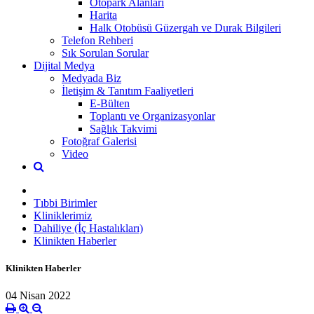
Otopark Alanları
Harita
Halk Otobüsü Güzergah ve Durak Bilgileri
Telefon Rehberi
Sık Sorulan Sorular
Dijital Medya
Medyada Biz
İletişim & Tanıtım Faaliyetleri
E-Bülten
Toplantı ve Organizasyonlar
Sağlık Takvimi
Fotoğraf Galerisi
Video
Tıbbi Birimler
Kliniklerimiz
Dahiliye (İç Hastalıkları)
Klinikten Haberler
Klinikten Haberler
04 Nisan 2022