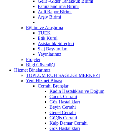
Gelir -Gider Tahakkuk Birimi
Faturalandırma Birimi
Adli Rapor Birimi
Arşiv Birimi
Eğitim ve Araştırma
TUEK
Etik Kurul
Asistanlık Süreçleri
Staj Başvuruları
Yayınlarımız
Projeler
Bilgi Güvenliği
Hizmet Binalarımız
TOPLUM RUH SAĞLIĞI MERKEZİ
Yeni Hizmet Binası
Cerrahi Branşlar
Kadın Hastalıkları ve Doğum
Çocuk Cerrahi
Göz Hastalıkları
Beyin Cerrahi
Genel Cerrahi
Göğüs Cerrahi
Kalp Damar Cerrahi
Göz Hastalıkları