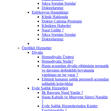
Sıkça Sorulan Sorular
Doktorlarımız
Enfeksiyon Hastalıkları
Klinik Hakkında
Doktor Çalışma Programı
Klinikten Haberler
Nasıl Gidilir ?
Sıkça Sorulan Sorular
Doktorlarımız
Özellikli Hizmetler
Diyaliz
Hemodiyaliz Ünitesi
Hemodiyaliz Nedir?
Hasta açısından diyaliz eğitiminin teropatik
ve davranış değişikliği boyutunda
yapılması ne işe yarar ?
Eğitimli hastanın sağlık personeli açısından
sağladığı kolaylıklar
Evde Sağlık Hizmetleri
İlk Başvuru Nasıl Yapılır ?
Hasta Kabulü ve Muayene Süreci Nasıldır
?
Evde Sağlık Hizmetlerinden Kimler
Faydalanabilir ?