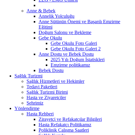
Anne & Bebek
Annelik Yolculuğu
Anne Sütünün Önemi ve Başarılı Emzirme
Eğitimi
Doğum Salonu ve Bekleme
Gebe Okulu
Gebe Okulu Foto Galeri
Gebe Okulu Foto Galeri 2
Anne Dostu ve Bebek Dostu
2025 Yılı Doğum İstatiskleri
Emzirme politikamız
Bebek Dostu
Sağlık Turizmi
Sağlık Hizmetleri ve Hekimler
Tedavi Paketleri
Sağlık Turizmi Birimi
Hasta ve Ziyaretçiler
Şehrimiz
Yönlendirme
Hasta Rehberi
Zirayetçi ve Refakatçılar Bilgileri
Hasta Refakatçı Politikamız
Poliklinik Çalışma Saatleri