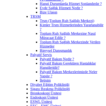
Hangi Durumlarda Hizmet Sonlandırılır ?
Evde Sağlık Hizmeti Nedir ?
Bize Ulaşın
TRSM
Trsm (Toplum Ruh Sağlığı Merkezi)
Kimler Trsm Hizmetlerinden Yararlanabilir
?
Toplum Ruh Sağlığı Merkezine Nasıl
Müracaat Edilir ?
Toplum Ruh Sağlığı Merkezinde Verilen
Hizmetler
Bireysel Danışmanlık
Palyatif Servis
Palyatif Bakım Nedir ?
Palyatif Bakım Gerektiren Hastalıklar
Hangileridir?
Palyatif Bakım Merkezlerimizde Neler
Yapılır ?
İletişim
Diyabet Eğitim Polikliniği
Sigara Bırakma Polikliniği
Bronkoskopi Ünitesi
Endoskopi Ünitesi
ESWL Ünitesi
EEG - EMG Ünitesi