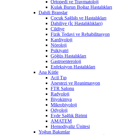
Ortopedi ve Travmatoloji
Kulak Burun Boğaz Hastalıkları
Dahili Branşlar
Çocuk Sağlığı ve Hastalıkları
Dahiliye (İç Hastalıklıkları)
Cildiye
Fizik Tedavi ve Rehabilitasyon
Kardiyoloji
Nöroloji
Psikiyatri
Göğüs Hastalıkları
Gastroenteroloji
Enfeksiyon Hastalıkları
Ana Kütle
Acil Tıp
Anestezi ve Reanimasyon
FTR Salonu
Radyoloji
Biyokimya
Mikrobiyoloji
Odyoloji
Evde Sağlık Birimi
AMATEM
Hemodiyaliz Ünitesi
Yoğun Bakımlar