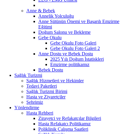
Anne & Bebek
Annelik Yolculuğu
Anne Sütünün Önemi ve Başarılı Emzirme
Eğitimi
Doğum Salonu ve Bekleme
Gebe Okulu
Gebe Okulu Foto Galeri
Gebe Okulu Foto Galeri 2
Anne Dostu ve Bebek Dostu
2025 Yılı Doğum İstatiskleri
Emzirme politikamız
Bebek Dostu
Sağlık Turizmi
Sağlık Hizmetleri ve Hekimler
Tedavi Paketleri
Sağlık Turizmi Birimi
Hasta ve Ziyaretçiler
Şehrimiz
Yönlendirme
Hasta Rehberi
Zirayetçi ve Refakatçılar Bilgileri
Hasta Refakatçı Politikamız
Poliklinik Çalışma Saatleri