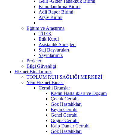
Gelir -Gider Tahakkuk Birimi
Faturalandırma Birimi
Adli Rapor Birimi
Arşiv Birimi
Eğitim ve Araştırma
TUEK
Etik Kurul
Asistanlık Süreçleri
Staj Başvuruları
Yayınlarımız
Projeler
Bilgi Güvenliği
Hizmet Binalarımız
TOPLUM RUH SAĞLIĞI MERKEZİ
Yeni Hizmet Binası
Cerrahi Branşlar
Kadın Hastalıkları ve Doğum
Çocuk Cerrahi
Göz Hastalıkları
Beyin Cerrahi
Genel Cerrahi
Göğüs Cerrahi
Kalp Damar Cerrahi
Göz Hastalıkları