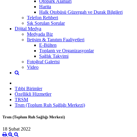
Otopark Alanları
Harita
Halk Otobüsü Güzergah ve Durak Bilgileri
Telefon Rehberi
Sık Sorulan Sorular
Dijital Medya
Medyada Biz
İletişim & Tanıtım Faaliyetleri
E-Bülten
Toplantı ve Organizasyonlar
Sağlık Takvimi
Fotoğraf Galerisi
Video
Tıbbi Birimler
Özellikli Hizmetler
TRSM
Trsm (Toplum Ruh Sağlığı Merkezi)
Trsm (Toplum Ruh Sağlığı Merkezi)
18 Şubat 2022