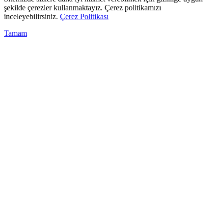
şekilde çerezler kullanmaktayız. Çerez politikamızı
inceleyebilirsiniz.
Çerez Politikası
Tamam