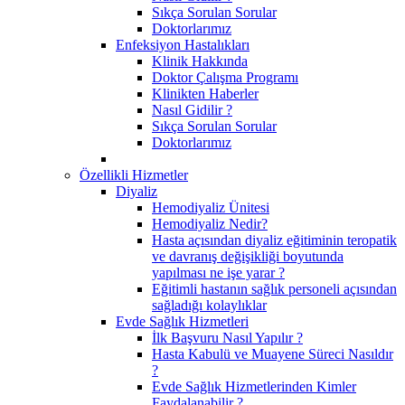
Sıkça Sorulan Sorular
Doktorlarımız
Enfeksiyon Hastalıkları
Klinik Hakkında
Doktor Çalışma Programı
Klinikten Haberler
Nasıl Gidilir ?
Sıkça Sorulan Sorular
Doktorlarımız
Özellikli Hizmetler
Diyaliz
Hemodiyaliz Ünitesi
Hemodiyaliz Nedir?
Hasta açısından diyaliz eğitiminin teropatik
ve davranış değişikliği boyutunda
yapılması ne işe yarar ?
Eğitimli hastanın sağlık personeli açısından
sağladığı kolaylıklar
Evde Sağlık Hizmetleri
İlk Başvuru Nasıl Yapılır ?
Hasta Kabulü ve Muayene Süreci Nasıldır
?
Evde Sağlık Hizmetlerinden Kimler
Faydalanabilir ?