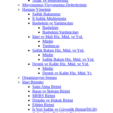
Amaç ve Hedeflerimiz
Misyonumuz-Vizyonumuz-Değerlerimiz
Hastane Yönetimi
Sağlık Bakanımız
İl Sağlık Müdürümüz
Başhekim ve Yardımcıları
Başhekim
Başhekim Yardımcıları
İdari ve Mali Hiz. Müd. ve Yrd.
Müdür
Yardımcısı
Sağlık Bakım Hiz. Müd. ve Yrd.
Müdür
Sağlık Bakım Hiz. Müd. ve Yrd.
Destek ve Kalite Hiz. Müd. ve Yrd.
Müdür
Destek ve Kalite Hiz. Müd. Yr.
Organizasyon Şeması
İdari Birimler
Satın Alma Birimi
Basın ve İletişim Birimi
MHRS Birimi
Disiplin ve Hukuk Birimi
Eğitim Birimi
İş Yeri Sağlık ve Güvenlik Birimi(İSGB)