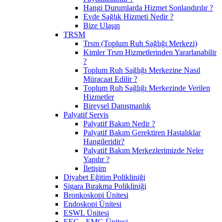
Hangi Durumlarda Hizmet Sonlandırılır ?
Evde Sağlık Hizmeti Nedir ?
Bize Ulaşın
TRSM
Trsm (Toplum Ruh Sağlığı Merkezi)
Kimler Trsm Hizmetlerinden Yararlanabilir
?
Toplum Ruh Sağlığı Merkezine Nasıl
Müracaat Edilir ?
Toplum Ruh Sağlığı Merkezinde Verilen
Hizmetler
Bireysel Danışmanlık
Palyatif Servis
Palyatif Bakım Nedir ?
Palyatif Bakım Gerektiren Hastalıklar
Hangileridir?
Palyatif Bakım Merkezlerimizde Neler
Yapılır ?
İletişim
Diyabet Eğitim Polikliniği
Sigara Bırakma Polikliniği
Bronkoskopi Ünitesi
Endoskopi Ünitesi
ESWL Ünitesi
EEG - EMG Ünitesi