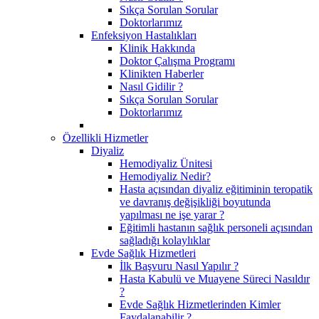
Sıkça Sorulan Sorular
Doktorlarımız
Enfeksiyon Hastalıkları
Klinik Hakkında
Doktor Çalışma Programı
Klinikten Haberler
Nasıl Gidilir ?
Sıkça Sorulan Sorular
Doktorlarımız
Özellikli Hizmetler
Diyaliz
Hemodiyaliz Ünitesi
Hemodiyaliz Nedir?
Hasta açısından diyaliz eğitiminin teropatik
ve davranış değişikliği boyutunda
yapılması ne işe yarar ?
Eğitimli hastanın sağlık personeli açısından
sağladığı kolaylıklar
Evde Sağlık Hizmetleri
İlk Başvuru Nasıl Yapılır ?
Hasta Kabulü ve Muayene Süreci Nasıldır
?
Evde Sağlık Hizmetlerinden Kimler
Faydalanabilir ?