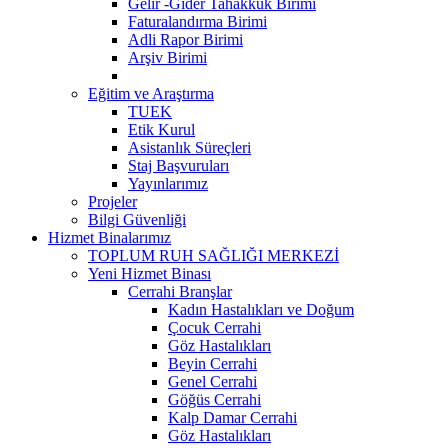
Gelir -Gider Tahakkuk Birimi
Faturalandırma Birimi
Adli Rapor Birimi
Arşiv Birimi
Eğitim ve Araştırma
TUEK
Etik Kurul
Asistanlık Süreçleri
Staj Başvuruları
Yayınlarımız
Projeler
Bilgi Güvenliği
Hizmet Binalarımız
TOPLUM RUH SAĞLIĞI MERKEZİ
Yeni Hizmet Binası
Cerrahi Branşlar
Kadın Hastalıkları ve Doğum
Çocuk Cerrahi
Göz Hastalıkları
Beyin Cerrahi
Genel Cerrahi
Göğüs Cerrahi
Kalp Damar Cerrahi
Göz Hastalıkları