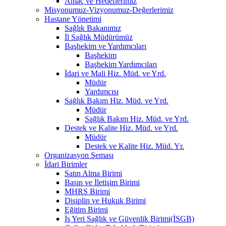
Amaç ve Hedeflerimiz
Misyonumuz-Vizyonumuz-Değerlerimiz
Hastane Yönetimi
Sağlık Bakanımız
İl Sağlık Müdürümüz
Başhekim ve Yardımcıları
Başhekim
Başhekim Yardımcıları
İdari ve Mali Hiz. Müd. ve Yrd.
Müdür
Yardımcısı
Sağlık Bakım Hiz. Müd. ve Yrd.
Müdür
Sağlık Bakım Hiz. Müd. ve Yrd.
Destek ve Kalite Hiz. Müd. ve Yrd.
Müdür
Destek ve Kalite Hiz. Müd. Yr.
Organizasyon Şeması
İdari Birimler
Satın Alma Birimi
Basın ve İletişim Birimi
MHRS Birimi
Disiplin ve Hukuk Birimi
Eğitim Birimi
İş Yeri Sağlık ve Güvenlik Birimi(İSGB)