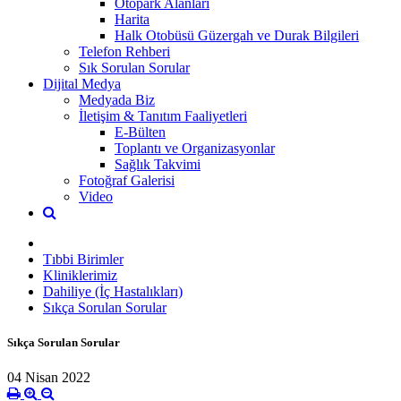
Otopark Alanları
Harita
Halk Otobüsü Güzergah ve Durak Bilgileri
Telefon Rehberi
Sık Sorulan Sorular
Dijital Medya
Medyada Biz
İletişim & Tanıtım Faaliyetleri
E-Bülten
Toplantı ve Organizasyonlar
Sağlık Takvimi
Fotoğraf Galerisi
Video
Tıbbi Birimler
Kliniklerimiz
Dahiliye (İç Hastalıkları)
Sıkça Sorulan Sorular
Sıkça Sorulan Sorular
04 Nisan 2022