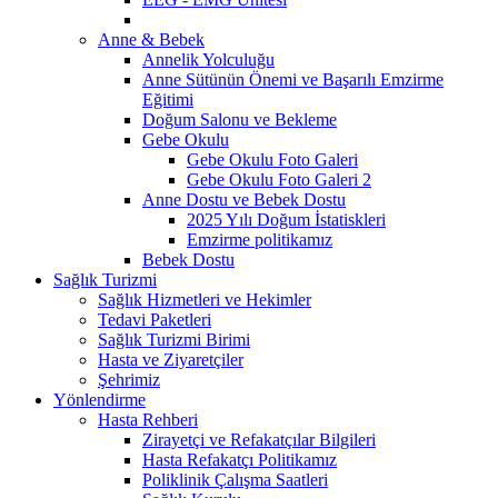
Anne & Bebek
Annelik Yolculuğu
Anne Sütünün Önemi ve Başarılı Emzirme
Eğitimi
Doğum Salonu ve Bekleme
Gebe Okulu
Gebe Okulu Foto Galeri
Gebe Okulu Foto Galeri 2
Anne Dostu ve Bebek Dostu
2025 Yılı Doğum İstatiskleri
Emzirme politikamız
Bebek Dostu
Sağlık Turizmi
Sağlık Hizmetleri ve Hekimler
Tedavi Paketleri
Sağlık Turizmi Birimi
Hasta ve Ziyaretçiler
Şehrimiz
Yönlendirme
Hasta Rehberi
Zirayetçi ve Refakatçılar Bilgileri
Hasta Refakatçı Politikamız
Poliklinik Çalışma Saatleri