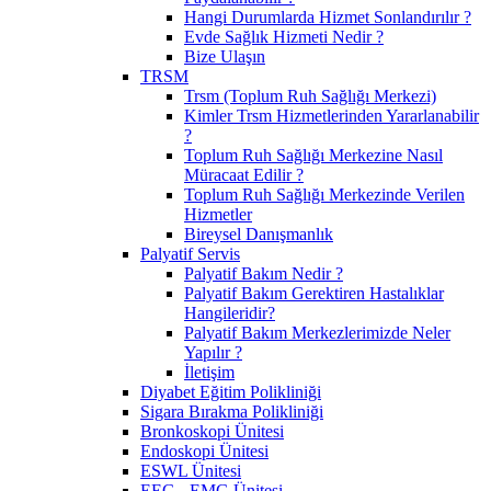
Hangi Durumlarda Hizmet Sonlandırılır ?
Evde Sağlık Hizmeti Nedir ?
Bize Ulaşın
TRSM
Trsm (Toplum Ruh Sağlığı Merkezi)
Kimler Trsm Hizmetlerinden Yararlanabilir
?
Toplum Ruh Sağlığı Merkezine Nasıl
Müracaat Edilir ?
Toplum Ruh Sağlığı Merkezinde Verilen
Hizmetler
Bireysel Danışmanlık
Palyatif Servis
Palyatif Bakım Nedir ?
Palyatif Bakım Gerektiren Hastalıklar
Hangileridir?
Palyatif Bakım Merkezlerimizde Neler
Yapılır ?
İletişim
Diyabet Eğitim Polikliniği
Sigara Bırakma Polikliniği
Bronkoskopi Ünitesi
Endoskopi Ünitesi
ESWL Ünitesi
EEG - EMG Ünitesi