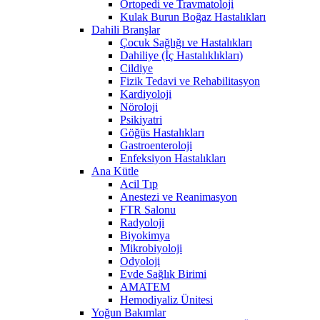
Ortopedi ve Travmatoloji
Kulak Burun Boğaz Hastalıkları
Dahili Branşlar
Çocuk Sağlığı ve Hastalıkları
Dahiliye (İç Hastalıklıkları)
Cildiye
Fizik Tedavi ve Rehabilitasyon
Kardiyoloji
Nöroloji
Psikiyatri
Göğüs Hastalıkları
Gastroenteroloji
Enfeksiyon Hastalıkları
Ana Kütle
Acil Tıp
Anestezi ve Reanimasyon
FTR Salonu
Radyoloji
Biyokimya
Mikrobiyoloji
Odyoloji
Evde Sağlık Birimi
AMATEM
Hemodiyaliz Ünitesi
Yoğun Bakımlar