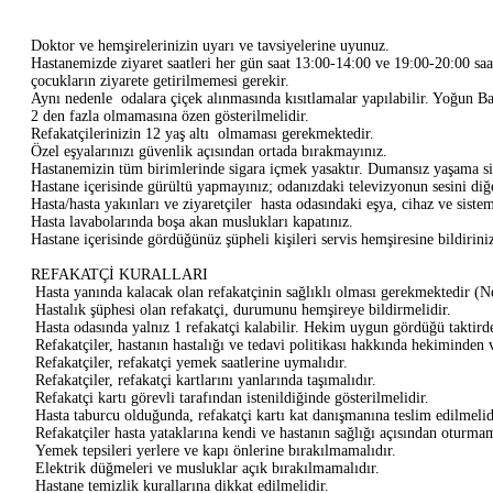
Doktor ve hemşirelerinizin uyarı ve tavsiyelerine uyunuz.
Hastanemizde ziyaret saatleri her gün saat 13:00-14:00 ve 19:00-20:00 saatl
çocukların ziyarete getirilmemesi gerekir.
Aynı nedenle odalara çiçek alınmasında kısıtlamalar yapılabilir. Yoğun Bakı
2 den fazla olmamasına özen gösterilmelidir.
Refakatçilerinizin 12 yaş altı olmaması gerekmektedir.
Özel eşyalarınızı güvenlik açısından ortada bırakmayınız.
Hastanemizin tüm birimlerinde sigara içmek yasaktır. Dumansız yaşama siz
Hastane içerisinde gürültü yapmayınız; odanızdaki televizyonun sesini diğ
Hasta/hasta yakınları ve ziyaretçiler hasta odasındaki eşya, cihaz ve siste
Hasta lavabolarında boşa akan muslukları kapatınız.
Hastane içerisinde gördüğünüz şüpheli kişileri servis hemşiresine bildirini
REFAKATÇİ KURALLARI
Hasta yanında kalacak olan refakatçinin sağlıklı olması gerekmektedir (Ne
Hastalık şüphesi olan refakatçi, durumunu hemşireye bildirmelidir.
Hasta odasında yalnız 1 refakatçi kalabilir. Hekim uygun gördüğü taktirde
Refakatçiler, hastanın hastalığı ve tedavi politikası hakkında hekiminden 
Refakatçiler, refakatçi yemek saatlerine uymalıdır.
Refakatçiler, refakatçi kartlarını yanlarında taşımalıdır.
Refakatçi kartı görevli tarafından istenildiğinde gösterilmelidir.
Hasta taburcu olduğunda, refakatçi kartı kat danışmanına teslim edilmelid
Refakatçiler hasta yataklarına kendi ve hastanın sağlığı açısından oturma
Yemek tepsileri yerlere ve kapı önlerine bırakılmamalıdır.
Elektrik düğmeleri ve musluklar açık bırakılmamalıdır.
Hastane temizlik kurallarına dikkat edilmelidir.