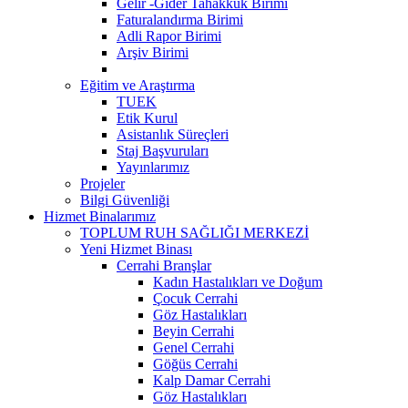
Gelir -Gider Tahakkuk Birimi
Faturalandırma Birimi
Adli Rapor Birimi
Arşiv Birimi
Eğitim ve Araştırma
TUEK
Etik Kurul
Asistanlık Süreçleri
Staj Başvuruları
Yayınlarımız
Projeler
Bilgi Güvenliği
Hizmet Binalarımız
TOPLUM RUH SAĞLIĞI MERKEZİ
Yeni Hizmet Binası
Cerrahi Branşlar
Kadın Hastalıkları ve Doğum
Çocuk Cerrahi
Göz Hastalıkları
Beyin Cerrahi
Genel Cerrahi
Göğüs Cerrahi
Kalp Damar Cerrahi
Göz Hastalıkları