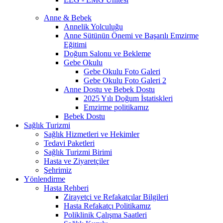
Anne & Bebek
Annelik Yolculuğu
Anne Sütünün Önemi ve Başarılı Emzirme
Eğitimi
Doğum Salonu ve Bekleme
Gebe Okulu
Gebe Okulu Foto Galeri
Gebe Okulu Foto Galeri 2
Anne Dostu ve Bebek Dostu
2025 Yılı Doğum İstatiskleri
Emzirme politikamız
Bebek Dostu
Sağlık Turizmi
Sağlık Hizmetleri ve Hekimler
Tedavi Paketleri
Sağlık Turizmi Birimi
Hasta ve Ziyaretçiler
Şehrimiz
Yönlendirme
Hasta Rehberi
Zirayetçi ve Refakatçılar Bilgileri
Hasta Refakatçı Politikamız
Poliklinik Çalışma Saatleri