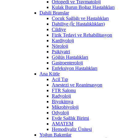
Ortopedi ve Travmatoloji
Kulak Burun Boğaz Hastalıkları
Dahili Branşlar
Çocuk Sağlığı ve Hastalıkları
Dahiliye (İç Hastalıklıkları)
Cildiye
Fizik Tedavi ve Rehabilitasyon
Kardiyoloji
Nöroloji
Psikiyatri
Göğüs Hastalıkları
Gastroenteroloji
Enfeksiyon Hastalıkları
Ana Kütle
Acil Tıp
Anestezi ve Reanimasyon
FTR Salonu
Radyoloji
Biyokimya
Mikrobiyoloji
Odyoloji
Evde Sağlık Birimi
AMATEM
Hemodiyaliz Ünitesi
Yoğun Bakımlar