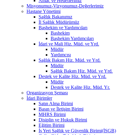
Amaç ve Hedeflerimiz
Misyonumuz-Vizyonumuz-Değerlerimiz
Hastane Yönetimi
Sağlık Bakanımız
İl Sağlık Müdürümüz
Başhekim ve Yardımcıları
Başhekim
Başhekim Yardımcıları
İdari ve Mali Hiz. Müd. ve Yrd.
Müdür
Yardımcısı
Sağlık Bakım Hiz. Müd. ve Yrd.
Müdür
Sağlık Bakım Hiz. Müd. ve Yrd.
Destek ve Kalite Hiz. Müd. ve Yrd.
Müdür
Destek ve Kalite Hiz. Müd. Yr.
Organizasyon Şeması
İdari Birimler
Satın Alma Birimi
Basın ve İletişim Birimi
MHRS Birimi
Disiplin ve Hukuk Birimi
Eğitim Birimi
İş Yeri Sağlık ve Güvenlik Birimi(İSGB)