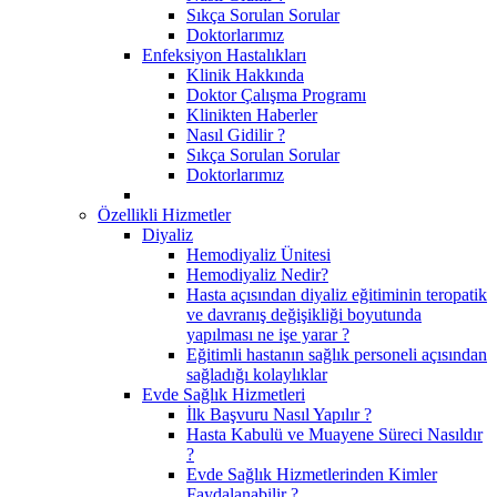
Sıkça Sorulan Sorular
Doktorlarımız
Enfeksiyon Hastalıkları
Klinik Hakkında
Doktor Çalışma Programı
Klinikten Haberler
Nasıl Gidilir ?
Sıkça Sorulan Sorular
Doktorlarımız
Özellikli Hizmetler
Diyaliz
Hemodiyaliz Ünitesi
Hemodiyaliz Nedir?
Hasta açısından diyaliz eğitiminin teropatik
ve davranış değişikliği boyutunda
yapılması ne işe yarar ?
Eğitimli hastanın sağlık personeli açısından
sağladığı kolaylıklar
Evde Sağlık Hizmetleri
İlk Başvuru Nasıl Yapılır ?
Hasta Kabulü ve Muayene Süreci Nasıldır
?
Evde Sağlık Hizmetlerinden Kimler
Faydalanabilir ?