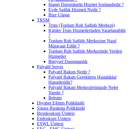
Hangi Durumlarda Hizmet Sonlandırılır ?
Evde Sağlık Hizmeti Nedir ?
Bize Ulaşın
TRSM
Trsm (Toplum Ruh Sağlığı Merkezi)
Kimler Trsm Hizmetlerinden Yararlanabilir
?
Toplum Ruh Sağlığı Merkezine Nasıl
Müracaat Edilir ?
Toplum Ruh Sağlığı Merkezinde Verilen
Hizmetler
Bireysel Danışmanlık
Palyatif Servis
Palyatif Bakım Nedir ?
Palyatif Bakım Gerektiren Hastalıklar
Hangileridir?
Palyatif Bakım Merkezlerimizde Neler
Yapılır ?
İletişim
Diyabet Eğitim Polikliniği
Sigara Bırakma Polikliniği
Bronkoskopi Ünitesi
Endoskopi Ünitesi
ESWL Ünitesi
EEG - EMG Ünitesi