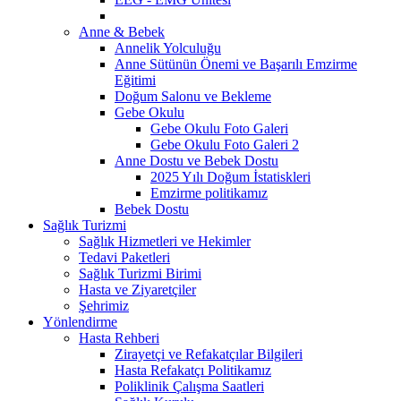
Anne & Bebek
Annelik Yolculuğu
Anne Sütünün Önemi ve Başarılı Emzirme
Eğitimi
Doğum Salonu ve Bekleme
Gebe Okulu
Gebe Okulu Foto Galeri
Gebe Okulu Foto Galeri 2
Anne Dostu ve Bebek Dostu
2025 Yılı Doğum İstatiskleri
Emzirme politikamız
Bebek Dostu
Sağlık Turizmi
Sağlık Hizmetleri ve Hekimler
Tedavi Paketleri
Sağlık Turizmi Birimi
Hasta ve Ziyaretçiler
Şehrimiz
Yönlendirme
Hasta Rehberi
Zirayetçi ve Refakatçılar Bilgileri
Hasta Refakatçı Politikamız
Poliklinik Çalışma Saatleri