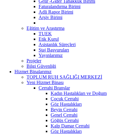
Gelir -Gider Tahakkuk Birimi
Faturalandırma Birimi
Adli Rapor Birimi
Arşiv Birimi
Eğitim ve Araştırma
TUEK
Etik Kurul
Asistanlık Süreçleri
Staj Başvuruları
Yayınlarımız
Projeler
Bilgi Güvenliği
Hizmet Binalarımız
TOPLUM RUH SAĞLIĞI MERKEZİ
Yeni Hizmet Binası
Cerrahi Branşlar
Kadın Hastalıkları ve Doğum
Çocuk Cerrahi
Göz Hastalıkları
Beyin Cerrahi
Genel Cerrahi
Göğüs Cerrahi
Kalp Damar Cerrahi
Göz Hastalıkları