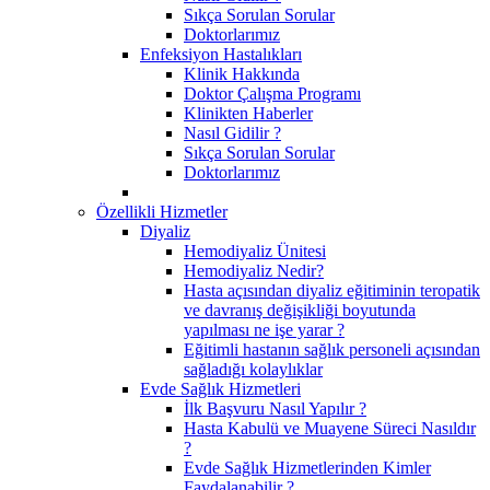
Sıkça Sorulan Sorular
Doktorlarımız
Enfeksiyon Hastalıkları
Klinik Hakkında
Doktor Çalışma Programı
Klinikten Haberler
Nasıl Gidilir ?
Sıkça Sorulan Sorular
Doktorlarımız
Özellikli Hizmetler
Diyaliz
Hemodiyaliz Ünitesi
Hemodiyaliz Nedir?
Hasta açısından diyaliz eğitiminin teropatik
ve davranış değişikliği boyutunda
yapılması ne işe yarar ?
Eğitimli hastanın sağlık personeli açısından
sağladığı kolaylıklar
Evde Sağlık Hizmetleri
İlk Başvuru Nasıl Yapılır ?
Hasta Kabulü ve Muayene Süreci Nasıldır
?
Evde Sağlık Hizmetlerinden Kimler
Faydalanabilir ?