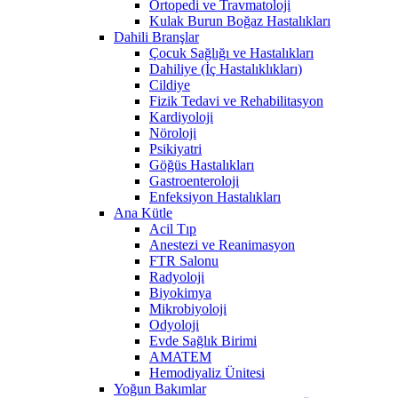
Ortopedi ve Travmatoloji
Kulak Burun Boğaz Hastalıkları
Dahili Branşlar
Çocuk Sağlığı ve Hastalıkları
Dahiliye (İç Hastalıklıkları)
Cildiye
Fizik Tedavi ve Rehabilitasyon
Kardiyoloji
Nöroloji
Psikiyatri
Göğüs Hastalıkları
Gastroenteroloji
Enfeksiyon Hastalıkları
Ana Kütle
Acil Tıp
Anestezi ve Reanimasyon
FTR Salonu
Radyoloji
Biyokimya
Mikrobiyoloji
Odyoloji
Evde Sağlık Birimi
AMATEM
Hemodiyaliz Ünitesi
Yoğun Bakımlar