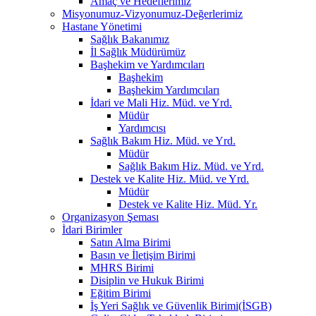
Amaç ve Hedeflerimiz
Misyonumuz-Vizyonumuz-Değerlerimiz
Hastane Yönetimi
Sağlık Bakanımız
İl Sağlık Müdürümüz
Başhekim ve Yardımcıları
Başhekim
Başhekim Yardımcıları
İdari ve Mali Hiz. Müd. ve Yrd.
Müdür
Yardımcısı
Sağlık Bakım Hiz. Müd. ve Yrd.
Müdür
Sağlık Bakım Hiz. Müd. ve Yrd.
Destek ve Kalite Hiz. Müd. ve Yrd.
Müdür
Destek ve Kalite Hiz. Müd. Yr.
Organizasyon Şeması
İdari Birimler
Satın Alma Birimi
Basın ve İletişim Birimi
MHRS Birimi
Disiplin ve Hukuk Birimi
Eğitim Birimi
İş Yeri Sağlık ve Güvenlik Birimi(İSGB)