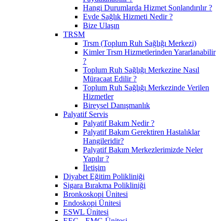
Hangi Durumlarda Hizmet Sonlandırılır ?
Evde Sağlık Hizmeti Nedir ?
Bize Ulaşın
TRSM
Trsm (Toplum Ruh Sağlığı Merkezi)
Kimler Trsm Hizmetlerinden Yararlanabilir
?
Toplum Ruh Sağlığı Merkezine Nasıl
Müracaat Edilir ?
Toplum Ruh Sağlığı Merkezinde Verilen
Hizmetler
Bireysel Danışmanlık
Palyatif Servis
Palyatif Bakım Nedir ?
Palyatif Bakım Gerektiren Hastalıklar
Hangileridir?
Palyatif Bakım Merkezlerimizde Neler
Yapılır ?
İletişim
Diyabet Eğitim Polikliniği
Sigara Bırakma Polikliniği
Bronkoskopi Ünitesi
Endoskopi Ünitesi
ESWL Ünitesi
EEG - EMG Ünitesi