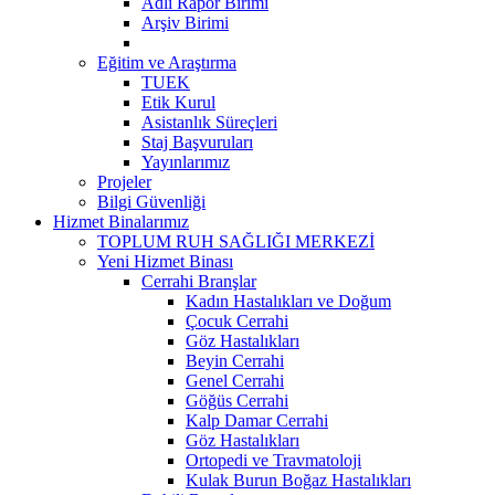
Adli Rapor Birimi
Arşiv Birimi
Eğitim ve Araştırma
TUEK
Etik Kurul
Asistanlık Süreçleri
Staj Başvuruları
Yayınlarımız
Projeler
Bilgi Güvenliği
Hizmet Binalarımız
TOPLUM RUH SAĞLIĞI MERKEZİ
Yeni Hizmet Binası
Cerrahi Branşlar
Kadın Hastalıkları ve Doğum
Çocuk Cerrahi
Göz Hastalıkları
Beyin Cerrahi
Genel Cerrahi
Göğüs Cerrahi
Kalp Damar Cerrahi
Göz Hastalıkları
Ortopedi ve Travmatoloji
Kulak Burun Boğaz Hastalıkları