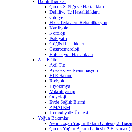
Dahili Branşlar
Çocuk Sağlığı ve Hastalıkları
Dahiliye (İç Hastalıklıkları)
Cildiye
Fizik Tedavi ve Rehabilitasyon
Kardiyoloji
Nöroloji
Psikiyatri
Göğüs Hastalıkları
Gastroenteroloji
Enfeksiyon Hastalıkları
Ana Kütle
Acil Tıp
Anestezi ve Reanimasyon
FTR Salonu
Radyoloji
Biyokimya
Mikrobiyoloji
Odyoloji
Evde Sağlık Birimi
AMATEM
Hemodiyaliz Ünitesi
Yoğun Bakımlar
Yeni Doğan Yoğun Bakım Ünitesi ( 2. Basa
Çocuk Yoğun Bakım Ünitesi ( 2.Basamak )