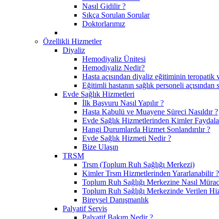
Nasıl Gidilir ?
Sıkça Sorulan Sorular
Doktorlarımız
Özellikli Hizmetler
Diyaliz
Hemodiyaliz Ünitesi
Hemodiyaliz Nedir?
Hasta açısından diyaliz eğitiminin teropatik 
Eğitimli hastanın sağlık personeli açısından 
Evde Sağlık Hizmetleri
İlk Başvuru Nasıl Yapılır ?
Hasta Kabulü ve Muayene Süreci Nasıldır ?
Evde Sağlık Hizmetlerinden Kimler Faydalan
Hangi Durumlarda Hizmet Sonlandırılır ?
Evde Sağlık Hizmeti Nedir ?
Bize Ulaşın
TRSM
Trsm (Toplum Ruh Sağlığı Merkezi)
Kimler Trsm Hizmetlerinden Yararlanabilir ?
Toplum Ruh Sağlığı Merkezine Nasıl Müraca
Toplum Ruh Sağlığı Merkezinde Verilen Hi
Bireysel Danışmanlık
Palyatif Servis
Palyatif Bakım Nedir ?