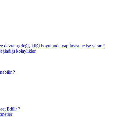
ve davranış değişikliği boyutunda yapılması ne işe yarar ?
sağladığı kolaylıklar
abilir ?
at Edilir ?
zmetler