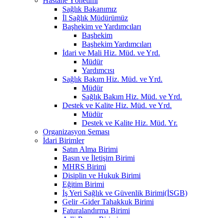
Hastane Yönetimi
Sağlık Bakanımız
İl Sağlık Müdürümüz
Başhekim ve Yardımcıları
Başhekim
Başhekim Yardımcıları
İdari ve Mali Hiz. Müd. ve Yrd.
Müdür
Yardımcısı
Sağlık Bakım Hiz. Müd. ve Yrd.
Müdür
Sağlık Bakım Hiz. Müd. ve Yrd.
Destek ve Kalite Hiz. Müd. ve Yrd.
Müdür
Destek ve Kalite Hiz. Müd. Yr.
Organizasyon Şeması
İdari Birimler
Satın Alma Birimi
Basın ve İletişim Birimi
MHRS Birimi
Disiplin ve Hukuk Birimi
Eğitim Birimi
İş Yeri Sağlık ve Güvenlik Birimi(İSGB)
Gelir -Gider Tahakkuk Birimi
Faturalandırma Birimi