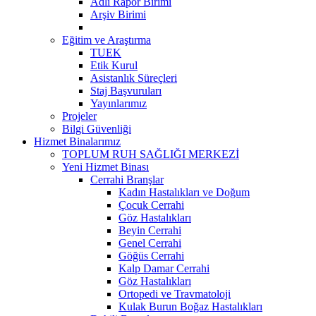
Adli Rapor Birimi
Arşiv Birimi
Eğitim ve Araştırma
TUEK
Etik Kurul
Asistanlık Süreçleri
Staj Başvuruları
Yayınlarımız
Projeler
Bilgi Güvenliği
Hizmet Binalarımız
TOPLUM RUH SAĞLIĞI MERKEZİ
Yeni Hizmet Binası
Cerrahi Branşlar
Kadın Hastalıkları ve Doğum
Çocuk Cerrahi
Göz Hastalıkları
Beyin Cerrahi
Genel Cerrahi
Göğüs Cerrahi
Kalp Damar Cerrahi
Göz Hastalıkları
Ortopedi ve Travmatoloji
Kulak Burun Boğaz Hastalıkları