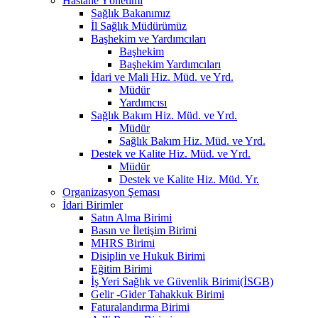
Hastane Yönetimi
Sağlık Bakanımız
İl Sağlık Müdürümüz
Başhekim ve Yardımcıları
Başhekim
Başhekim Yardımcıları
İdari ve Mali Hiz. Müd. ve Yrd.
Müdür
Yardımcısı
Sağlık Bakım Hiz. Müd. ve Yrd.
Müdür
Sağlık Bakım Hiz. Müd. ve Yrd.
Destek ve Kalite Hiz. Müd. ve Yrd.
Müdür
Destek ve Kalite Hiz. Müd. Yr.
Organizasyon Şeması
İdari Birimler
Satın Alma Birimi
Basın ve İletişim Birimi
MHRS Birimi
Disiplin ve Hukuk Birimi
Eğitim Birimi
İş Yeri Sağlık ve Güvenlik Birimi(İSGB)
Gelir -Gider Tahakkuk Birimi
Faturalandırma Birimi