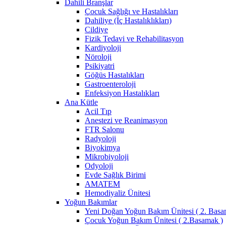
Dahili Branşlar
Çocuk Sağlığı ve Hastalıkları
Dahiliye (İç Hastalıklıkları)
Cildiye
Fizik Tedavi ve Rehabilitasyon
Kardiyoloji
Nöroloji
Psikiyatri
Göğüs Hastalıkları
Gastroenteroloji
Enfeksiyon Hastalıkları
Ana Kütle
Acil Tıp
Anestezi ve Reanimasyon
FTR Salonu
Radyoloji
Biyokimya
Mikrobiyoloji
Odyoloji
Evde Sağlık Birimi
AMATEM
Hemodiyaliz Ünitesi
Yoğun Bakımlar
Yeni Doğan Yoğun Bakım Ünitesi ( 2. Basa
Çocuk Yoğun Bakım Ünitesi ( 2.Basamak )