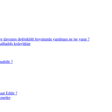
ve davranış değişikliği boyutunda yapılması ne işe yarar ?
sağladığı kolaylıklar
abilir ?
at Edilir ?
zmetler