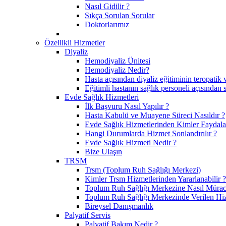
Nasıl Gidilir ?
Sıkça Sorulan Sorular
Doktorlarımız
Özellikli Hizmetler
Diyaliz
Hemodiyaliz Ünitesi
Hemodiyaliz Nedir?
Hasta açısından diyaliz eğitiminin teropatik 
Eğitimli hastanın sağlık personeli açısından 
Evde Sağlık Hizmetleri
İlk Başvuru Nasıl Yapılır ?
Hasta Kabulü ve Muayene Süreci Nasıldır ?
Evde Sağlık Hizmetlerinden Kimler Faydalan
Hangi Durumlarda Hizmet Sonlandırılır ?
Evde Sağlık Hizmeti Nedir ?
Bize Ulaşın
TRSM
Trsm (Toplum Ruh Sağlığı Merkezi)
Kimler Trsm Hizmetlerinden Yararlanabilir ?
Toplum Ruh Sağlığı Merkezine Nasıl Müraca
Toplum Ruh Sağlığı Merkezinde Verilen Hi
Bireysel Danışmanlık
Palyatif Servis
Palyatif Bakım Nedir ?